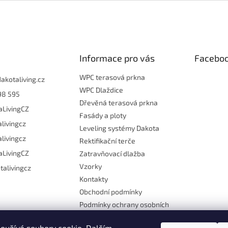
Informace pro vás
Facebo
WPC terasová prkna
dakotaliving.cz
WPC Dlaždice
98 595
Dřevěná terasová prkna
aLivingCZ
Fasády a ploty
livingcz
Leveling systémy Dakota
livingcz
Rektifikační terče
aLivingCZ
Zatravňovací dlažba
Vzorky
talivingcz
Kontakty
Obchodní podmínky
Podmínky ochrany osobních
údajů
Návody
oužívá soubory cookie. Dalším