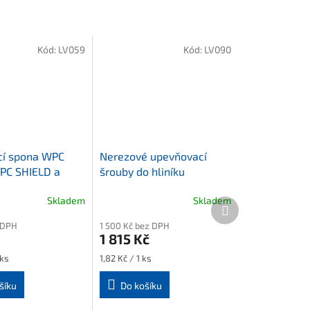
Kód:
LV059
Kód:
LV090
cí spona WPC
Nerezové upevňovací
PC SHIELD a
šrouby do hliníku
desky (25ks)
Skladem
Skladem
Další
produkt
 DPH
1 500 Kč bez DPH
1 815 Kč
Měrná
 ks
1,82 Kč / 1 ks
cena:
šíku
Do košíku