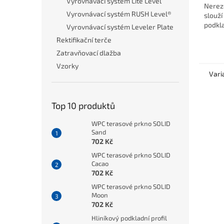
Vyrovnávací systém Lite Level
Nerez
Vyrovnávací systém RUSH Level®
slouží
podkl
Vyrovnávací systém Leveler Plate
Rektifikační terče
Zatravňovací dlažba
Vzorky
Vari
Top 10 produktů
WPC terasové prkno SOLID
Sand
702 Kč
WPC terasové prkno SOLID
Cacao
702 Kč
WPC terasové prkno SOLID
Moon
702 Kč
Hliníkový podkladní profil