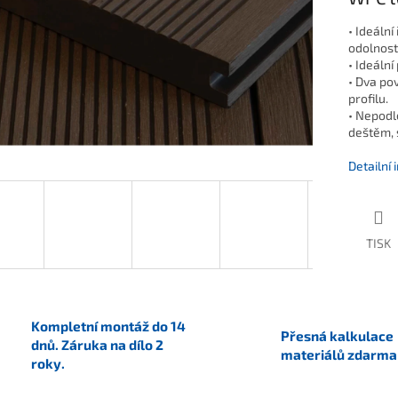
• Ideální
odolnost
• Ideální
• Dva po
profilu.
• Nepodl
deštěm, 
Detailní
TISK
Kompletní montáž do 14
Přesná kalkulace
dnů. Záruka na dílo 2
materiálů zdarma
roky.