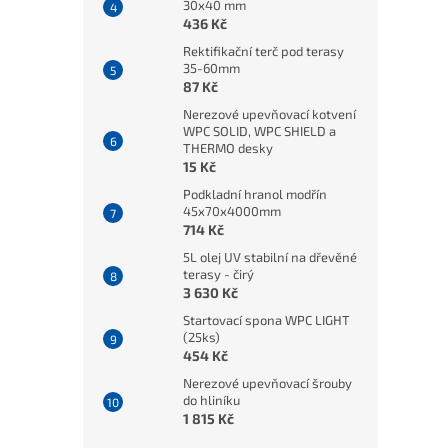
30x40 mm
436 Kč
Rektifikační terč pod terasy
35-60mm
87 Kč
Nerezové upevňovací kotvení
WPC SOLID, WPC SHIELD a
THERMO desky
15 Kč
Podkladní hranol modřín
45x70x4000mm
714 Kč
5L olej UV stabilní na dřevěné
terasy - čirý
3 630 Kč
Startovací spona WPC LIGHT
(25ks)
454 Kč
Nerezové upevňovací šrouby
do hliníku
1 815 Kč