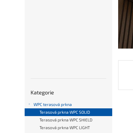
n
e
l
Přeskočit
Kategorie
kategorie
WPC terasová prkna
Terasová prkna WPC SOLID
Terasová prkna WPC SHIELD
Terasová prkna WPC LIGHT