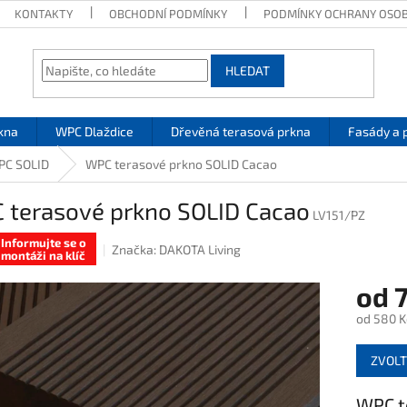
KONTAKTY
OBCHODNÍ PODMÍNKY
PODMÍNKY OCHRANY OSOB
HLEDAT
kna
WPC Dlaždice
Dřevěná terasová prkna
Fasády a 
PC SOLID
WPC terasové prkno SOLID Cacao
 terasové prkno SOLID Cacao
LV151/PZ
Informujte se o
Značka:
DAKOTA Living
montáži na klíč
od
od
580 K
Měrná
ZVOLT
cena:
WPC t