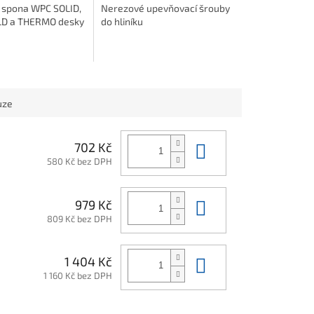
í spona WPC SOLID,
Nerezové upevňovací šrouby
LD a THERMO desky
do hliníku
uze
Do košíku
702 Kč
580 Kč bez DPH
Do košíku
979 Kč
809 Kč bez DPH
Do košíku
1 404 Kč
1 160 Kč bez DPH