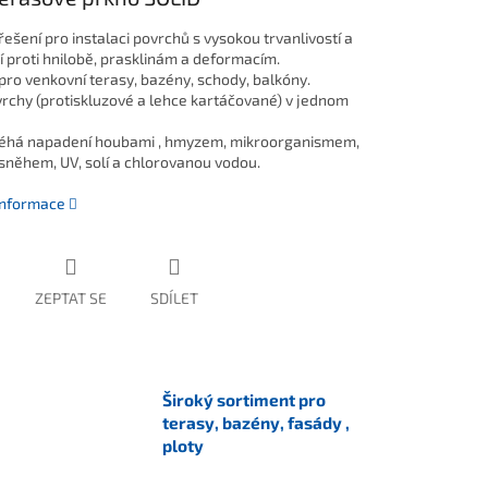
 řešení pro instalaci povrchů s vysokou trvanlivostí a
í proti hnilobě, prasklinám a deformacím.
 pro venkovní terasy, bazény, schody, balkóny.
vrchy (protiskluzové a lehce kartáčované) v jednom
éhá napadení houbami , hmyzem, mikroorganismem,
sněhem, UV, solí a chlorovanou vodou.
 informace
ZEPTAT SE
SDÍLET
Široký sortiment pro
terasy, bazény, fasády ,
ploty