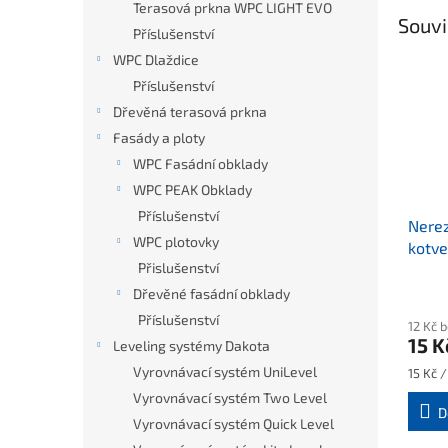
Terasová prkna WPC LIGHT EVO
Souvi
Příslušenství
WPC Dlaždice
Příslušenství
Dřevěná terasová prkna
Fasády a ploty
WPC Fasádní obklady
WPC PEAK Obklady
Příslušenství
Nere
WPC plotovky
kotv
Přislušenství
SHIE
Dřevěné fasádní obklady
Příslušenství
12 Kč 
15 K
Leveling systémy Dakota
Vyrovnávací systém UniLevel
Měrná
15 Kč /
cena:
Vyrovnávací systém Two Level
D
Vyrovnávací systém Quick Level