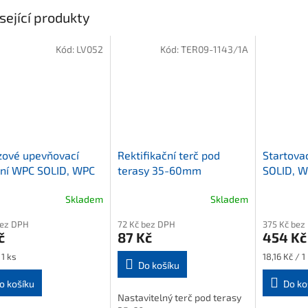
sející produkty
Kód:
LV052
Kód:
TER09-1143/1A
zové upevňovací
Rektifikační terč pod
Startova
ení WPC SOLID, WPC
terasy 35-60mm
SOLID, W
LD a THERMO desky
THERMO 
Skladem
Skladem
bez DPH
72 Kč bez DPH
375 Kč bez
č
87 Kč
454 Kč
Měrná
 1 ks
18,16 Kč / 1
Do košíku
cena:
o košíku
Do ko
Nastavitelný terč pod terasy