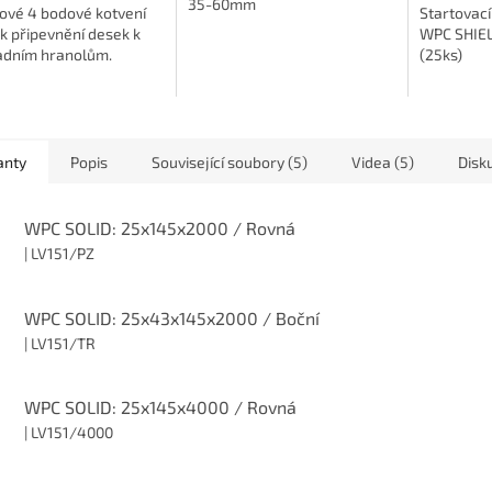
35-60mm
ové 4 bodové kotvení
Startovac
 k připevnění desek k
WPC SHIE
adním hranolům.
(25ks)
anty
Popis
Související soubory (5)
Videa (5)
Disk
WPC SOLID: 25x145x2000 / Rovná
| LV151/PZ
WPC SOLID: 25x43x145x2000 / Boční
| LV151/TR
WPC SOLID: 25x145x4000 / Rovná
| LV151/4000