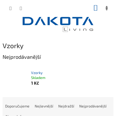
Přejít
NÁKUP
na
obsah
KOŠÍK
Vzorky
Nejprodávanější
Vzorky
Skladem
1 Kč
Ř
a
Doporučujeme
Nejlevnější
Nejdražší
Nejprodávanější
z