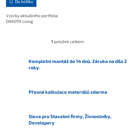
Do košíku
Vzorky aktuálního portfolia
DAKOTA Living
1
položek celkem
O
v
l
á
Kompletní montáž do 14 dnů. Záruka na dílo 2
d
roky.
a
c
í
p
Přesná kalkulace materiálů zdarma
r
v
k
y
Sleva pro Stavební firmy, Živnostníky,
v
Developery
ý
p