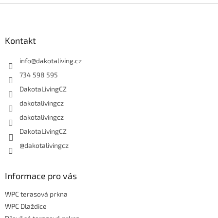
i
Z
s
á
u
p
a
Kontakt
t
í
info
@
dakotaliving.cz
734 598 595
DakotaLivingCZ
dakotalivingcz
dakotalivingcz
DakotaLivingCZ
@dakotalivingcz
Informace pro vás
WPC terasová prkna
WPC Dlaždice