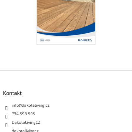
Z
á
p
a
Kontakt
t
í
info
@
dakotaliving.cz
734 598 595
DakotaLivingCZ
dakotalivingcz