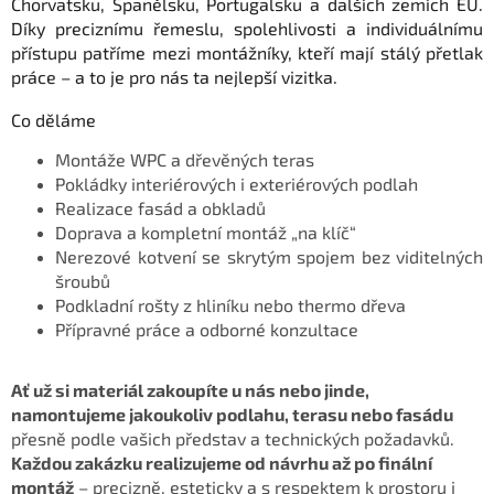
Chorvatsku, Španělsku, Portugalsku a dalších zemích EU.
Díky preciznímu řemeslu, spolehlivosti a individuálnímu
přístupu patříme mezi montážníky, kteří mají stálý přetlak
práce – a to je pro nás ta nejlepší vizitka.
Co děláme
Montáže WPC a dřevěných teras
Pokládky interiérových i exteriérových podlah
Realizace fasád a obkladů
Doprava a kompletní montáž „na klíč“
Nerezové kotvení se skrytým spojem bez viditelných
šroubů
Podkladní rošty z hliníku nebo thermo dřeva
Přípravné práce a odborné konzultace
Ať už si materiál zakoupíte u nás nebo jinde,
namontujeme jakoukoliv podlahu, terasu nebo fasádu
přesně podle vašich představ a technických požadavků.
Každou zakázku realizujeme od návrhu až po finální
montáž
– precizně, esteticky a s respektem k prostoru i