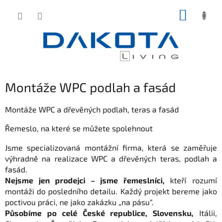
Přejít
NÁKUP
na
obsah
KOŠÍK
Montáže WPC podlah a fasád
Montáže WPC a dřevěných podlah, teras a fasád
Řemeslo, na které se můžete spolehnout
Jsme specializovaná montážní firma, která se zaměřuje
výhradně na realizace WPC a dřevěných teras, podlah a
fasád.
Nejsme jen prodejci – jsme řemeslníci,
kteří rozumí
montáži do posledního detailu. Každý projekt bereme jako
poctivou práci, ne jako zakázku „na pásu“.
Působíme po celé České republice, Slovensku,
Itálii,