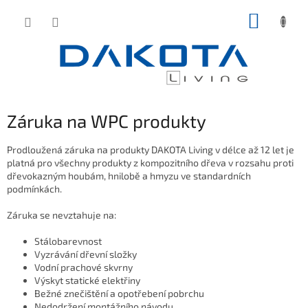
Přejít
NÁKUP
na
obsah
KOŠÍK
Záruka na WPC produkty
Prodloužená záruka na produkty DAKOTA Living v délce až 12 let je
platná pro všechny produkty z kompozitního dřeva
v rozsahu proti
dřevokazným houbám, hnilobě a hmyzu ve standardních
podmínkách.
Záruka se nevztahuje na:
Stálobarevnost
Vyzrávání dřevní složky
Vodní prachové skvrny
Výskyt statické elektřiny
Bežné znečištění a opotřebení pobrchu
Nedodržení montážního návodu