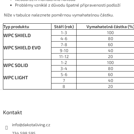
Problémy vzniklé z důvodu špatné připravenosti podloží
Níže v tabulce naleznete poměrnou vymahatelnou částku.
Typ produktu
Stáří (rok)
Vymahatelná částka (%
1-3
100
WPC SHIELD
4-6
80
7-8
60
WPC SHIELD EVO
9-10
40
11-12
20
1-2
100
WPC SOLID
3-4
80
5-6
60
WPC LIGHT
7
40
8
20
Z
á
p
a
Kontakt
t
í
info
@
dakotaliving.cz
734 598 595