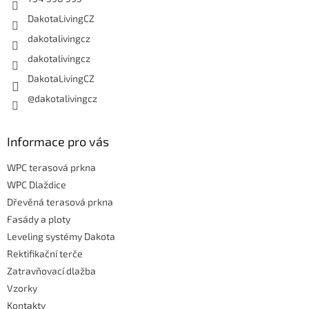
DakotaLivingCZ
dakotalivingcz
dakotalivingcz
DakotaLivingCZ
@dakotalivingcz
Informace pro vás
WPC terasová prkna
WPC Dlaždice
Dřevěná terasová prkna
Fasády a ploty
Leveling systémy Dakota
Rektifikační terče
Zatravňovací dlažba
Vzorky
Kontakty