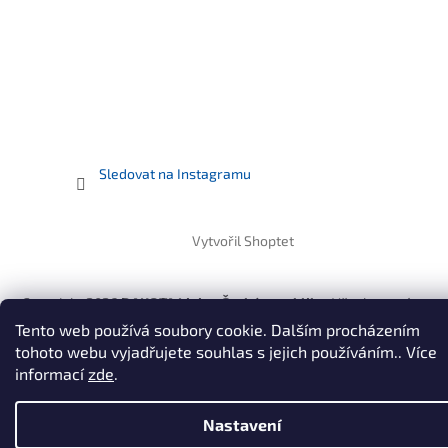
Sledovat na Instagramu
Vytvořil Shoptet
Copyright 2026
DAKOTA Living Česká republika
. Všechna práva
vyhrazena.
Upravit nastavení cookies
Tento web používá soubory cookie. Dalším procházením
tohoto webu vyjadřujete souhlas s jejich používáním.. Více
informací
zde
.
Nastavení