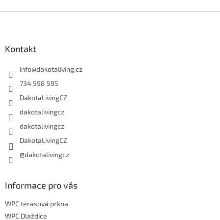
Z
á
p
a
Kontakt
t
í
info
@
dakotaliving.cz
734 598 595
DakotaLivingCZ
dakotalivingcz
dakotalivingcz
DakotaLivingCZ
@dakotalivingcz
Informace pro vás
WPC terasová prkna
WPC Dlaždice