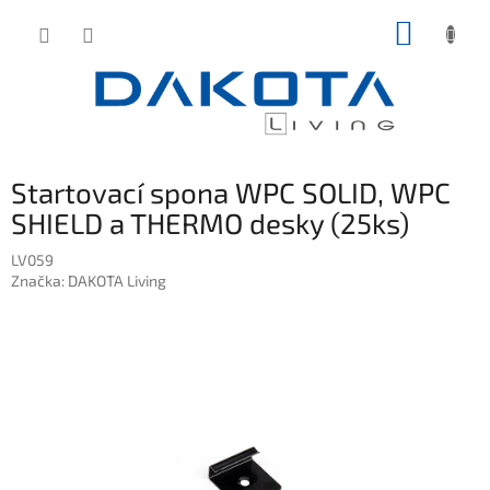
Přejít
NÁKUP
na
obsah
KOŠÍK
Startovací spona WPC SOLID, WPC
SHIELD a THERMO desky (25ks)
LV059
Značka:
DAKOTA Living