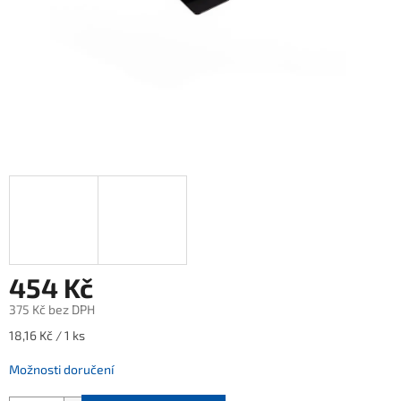
454 Kč
375 Kč bez DPH
Měrná
18,16 Kč / 1 ks
cena:
Možnosti doručení