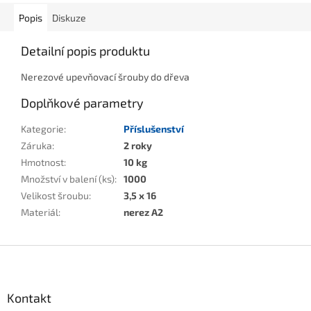
Popis
Diskuze
Detailní popis produktu
Nerezové upevňovací šrouby do dřeva
Doplňkové parametry
Kategorie
:
Příslušenství
Záruka
:
2 roky
Hmotnost
:
10 kg
Množství v balení (ks)
:
1000
Velikost šroubu
:
3,5 x 16
Materiál
:
nerez A2
Z
á
p
a
Kontakt