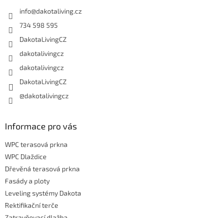
t
í
info
@
dakotaliving.cz
734 598 595
DakotaLivingCZ
dakotalivingcz
dakotalivingcz
DakotaLivingCZ
@dakotalivingcz
Informace pro vás
WPC terasová prkna
WPC Dlaždice
Dřevěná terasová prkna
Fasády a ploty
Leveling systémy Dakota
Rektifikační terče
Zatravňovací dlažba