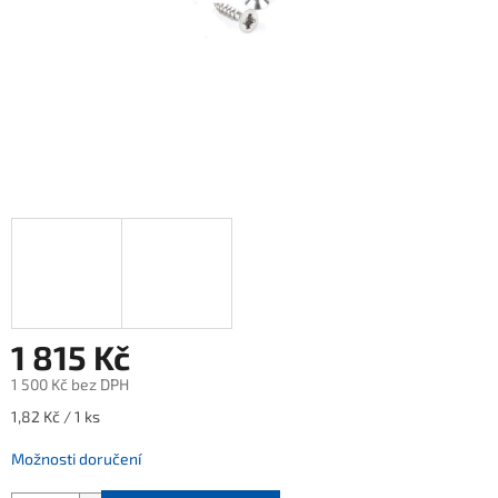
1 815 Kč
1 500 Kč bez DPH
Měrná
1,82 Kč / 1 ks
cena:
Možnosti doručení