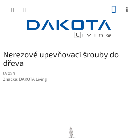
Přejít
NÁKUP
na
obsah
KOŠÍK
Nerezové upevňovací šrouby do
dřeva
LV054
Značka:
DAKOTA Living