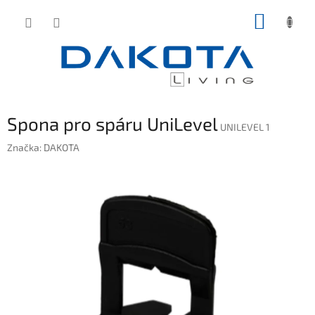
Přejít
NÁKUP
na
obsah
KOŠÍK
Spona pro spáru UniLevel
UNILEVEL 1
Značka:
DAKOTA