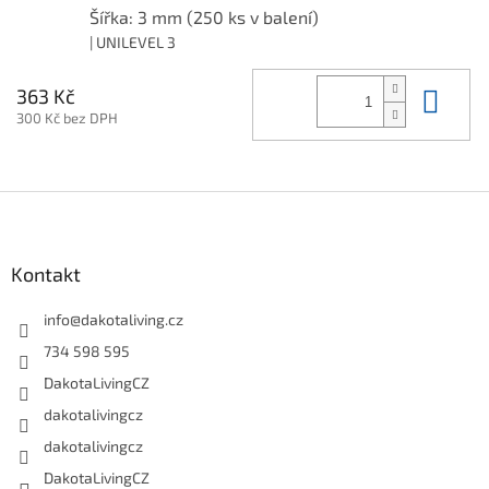
Šířka: 3 mm (250 ks v balení)
| UNILEVEL 3
Do 
363 Kč
300 Kč bez DPH
Z
á
p
a
Kontakt
t
í
info
@
dakotaliving.cz
734 598 595
DakotaLivingCZ
dakotalivingcz
dakotalivingcz
DakotaLivingCZ