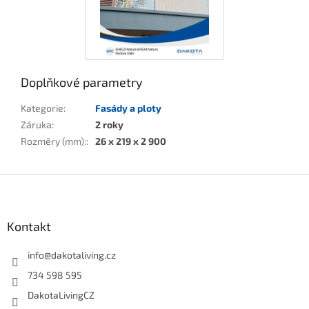
Doplňkové parametry
Kategorie
:
Fasády a ploty
Záruka
:
2 roky
Rozměry (mm):
:
26 x 219 x 2 900
Z
á
p
a
Kontakt
t
í
info
@
dakotaliving.cz
734 598 595
DakotaLivingCZ