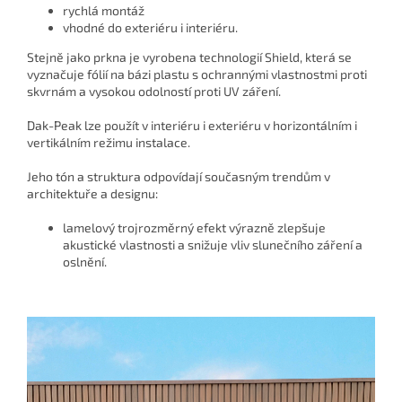
rychlá montáž
vhodné do exteriéru i interiéru.
Stejně jako prkna je vyrobena technologií Shield, která se
vyznačuje fólií na bázi plastu s ochrannými vlastnostmi proti
skvrnám a vysokou odolností proti UV záření.
Dak-Peak lze použít v interiéru i exteriéru v horizontálním i
vertikálním režimu instalace.
Jeho tón a struktura odpovídají současným trendům v
architektuře a designu:
lamelový trojrozměrný efekt výrazně zlepšuje
akustické vlastnosti a snižuje vliv
slunečního záření a
oslnění.