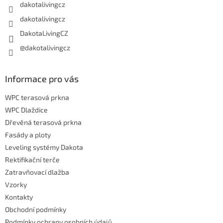
dakotalivingcz
dakotalivingcz
DakotaLivingCZ
@dakotalivingcz
Informace pro vás
WPC terasová prkna
WPC Dlaždice
Dřevěná terasová prkna
Fasády a ploty
Leveling systémy Dakota
Rektifikační terče
Zatravňovací dlažba
Vzorky
Kontakty
Obchodní podmínky
Podmínky ochrany osobních údajů