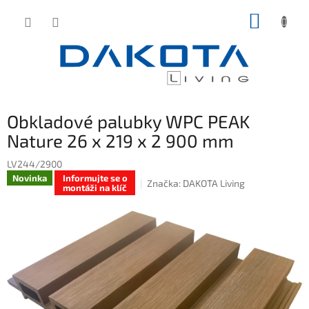
Přejít
NÁKUP
na
obsah
KOŠÍK
Obkladové palubky WPC PEAK
Nature 26 x 219 x 2 900 mm
LV244/2900
Novinka
Informujte se o
Značka:
DAKOTA Living
montáži na klíč