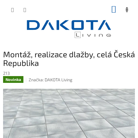
Přejít
NÁKUP
na
obsah
KOŠÍK
Montáž, realizace dlažby, celá Česká
Republika
213
Značka:
DAKOTA Living
Novinka