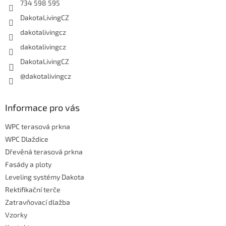
734 598 595
DakotaLivingCZ
dakotalivingcz
dakotalivingcz
DakotaLivingCZ
@dakotalivingcz
Informace pro vás
WPC terasová prkna
WPC Dlaždice
Dřevěná terasová prkna
Fasády a ploty
Leveling systémy Dakota
Rektifikační terče
Zatravňovací dlažba
Vzorky