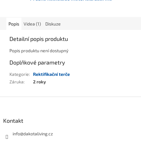
Popis
Videa (1)
Diskuze
Detailní popis produktu
Popis produktu není dostupný
Doplňkové parametry
Kategorie
:
Rektifikační terče
Záruka
:
2 roky
Z
á
p
a
Kontakt
t
í
info
@
dakotaliving.cz