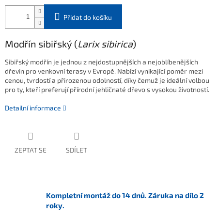
Přidat do košíku
Modřín sibiřský (
Larix sibirica
)
Sibiřský modřín je jednou z nejdostupnějších a nejoblíbenějších
dřevin pro venkovní terasy v Evropě. Nabízí vynikající poměr mezi
cenou, tvrdostí a přirozenou odolností, díky čemuž je ideální volbou
pro ty, kteří preferují přírodní jehličnaté dřevo s vysokou životností.
Detailní informace
ZEPTAT SE
SDÍLET
Kompletní montáž do 14 dnů. Záruka na dílo 2
roky.