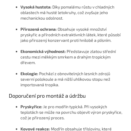
Vysoká hustota:
Díky pomalému růstu v chladných
oblastech má husté letokruhy, což zvyšuje jeho
mechanickou odolnost.
Přirozená ochrana:
Obsahuje vysoké množství
pryskyřic a přírodních extraktivních látek, které působí
jako přirozený konzervant proti hnilobě a plísním.
Ekonomická výhodnost:
Představuje zlatou střední
cestu mezi měkkým smrkem a drahým tropickým
dřevem.
Ekologie:
Pochází z obnovitelných lesních zdrojů
severní polokoule a má nižší uhlíkovou stopu než
importovaná tropika.
Doporučení pro montáž a údržbu
Pryskyřice:
Je pro modřín typická. Při vysokých
teplotách se může na povrchu objevit výron pryskyřice,
což je přirozený proces.
Kovové reakce:
Modřín obsahuje třísloviny, které