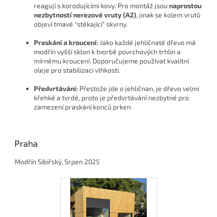
reagují s korodujícími kovy. Pro montáž jsou
naprostou
nezbytností nerezové vruty (A2)
, jinak se kolem vrutů
objeví tmavé "stékající" skvrny.
Praskání a kroucení:
Jako každé jehličnaté dřevo má
modřín vyšší sklon k tvorbě povrchových trhlin a
mírnému kroucení. Doporučujeme používat kvalitní
oleje pro stabilizaci vlhkosti.
Předvrtávání:
Přestože jde o jehličnan, je dřevo velmi
křehké a tvrdé, proto je předvrtávání nezbytné pro
zamezení praskání konců prken.
Praha
Modřín Sibiřský, Srpen 2025