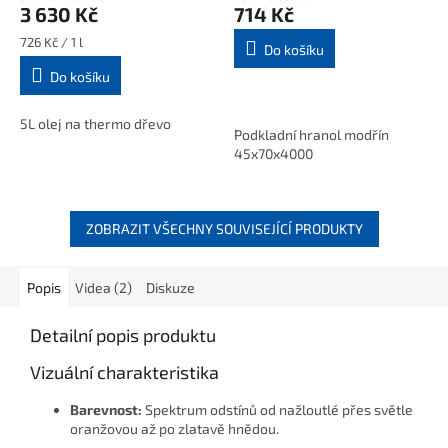
3 630 Kč
714 Kč
Měrná
726 Kč / 1 l
Do košíku
cena:
Do košíku
5L olej na thermo dřevo
Podkladní hranol modřín
45x70x4000
Podkladní hranol, který se
dává jako podkladní rošt pod
ZOBRAZIT VŠECHNY SOUVISEJÍCÍ PRODUKTY
terasu.
Popis
Videa (2)
Diskuze
Detailní popis produktu
Vizuální charakteristika
Barevnost:
Spektrum odstínů od nažloutlé přes světle
oranžovou až po zlatavě hnědou.