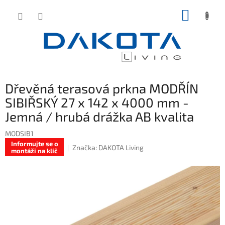
Přejít
NÁKUP
na
obsah
KOŠÍK
Dřevěná terasová prkna MODŘÍN
SIBIŘSKÝ 27 x 142 x 4000 mm -
Jemná / hrubá drážka AB kvalita
MODSIB1
Informujte se o
Značka:
DAKOTA Living
montáži na klíč