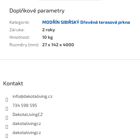
Doplňkové parametry
Kategorie
:
MODŘÍN SIBIŘSKÝ Dřevěná terasová prkna
Záruka
:
2 roky
Hmotnost
:
10 kg
Rozměry (mm)
:
27 x 142 x 4000
Z
á
p
a
Kontakt
t
í
info
@
dakotaliving.cz
734 598 595
DakotaLivingCZ
dakotalivingcz
dakotalivingcz