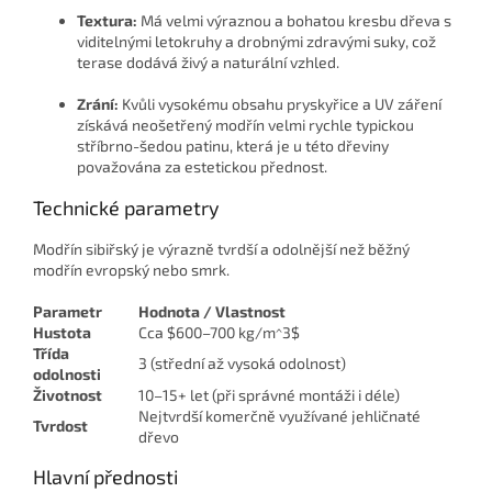
Textura:
Má velmi výraznou a bohatou kresbu dřeva s
viditelnými letokruhy a drobnými zdravými suky, což
terase dodává živý a naturální vzhled.
Zrání:
Kvůli vysokému obsahu pryskyřice a UV záření
získává neošetřený modřín velmi rychle typickou
stříbrno-šedou patinu, která je u této dřeviny
považována za estetickou přednost.
Technické parametry
Modřín sibiřský je výrazně tvrdší a odolnější než běžný
modřín evropský nebo smrk.
Parametr
Hodnota / Vlastnost
Hustota
Cca
$600–700 kg/m^3$
Třída
3 (střední až vysoká odolnost)
odolnosti
Životnost
10–15+ let (při správné montáži i déle)
Nejtvrdší komerčně využívané jehličnaté
Tvrdost
dřevo
Hlavní přednosti