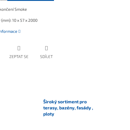
okončení Smoke
(mm): 10 x 57 x 2000
 informace
ZEPTAT SE
SDÍLET
Široký sortiment pro
terasy, bazény, fasády ,
ploty