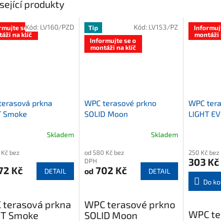
sející produkty
Kód:
LV160/PZD
Kód:
LV153/PZ
rmujte se o
Tip
Informuj
áži na klíč
montáži 
Informujte se o
montáži na klíč
terasová prkna
WPC terasové prkno
WPC tera
T Smoke
SOLID Moon
LIGHT EV
146 x 2
Skladem
Skladem
 Kč bez
od 580 Kč bez
250 Kč bez
303 Kč
DPH
72 Kč
702 Kč
od
DETAIL
DETAIL
Do ko
 terasová prkna
WPC terasové prkno
WPC te
HT Smoke
SOLID Moon