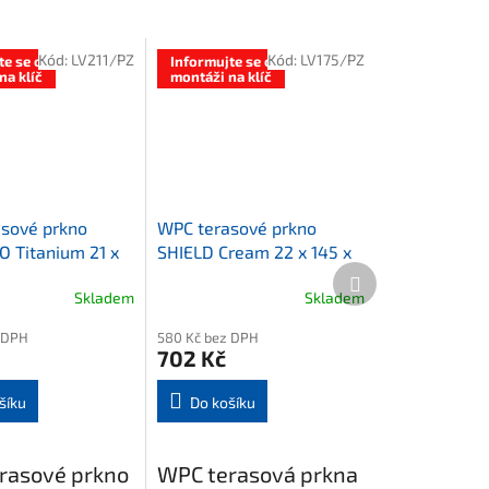
Kód:
LV211/PZ
Kód:
LV175/PZ
te se o
Informujte se o
na klíč
montáži na klíč
sové prkno
WPC terasové prkno
O Titanium 21 x
SHIELD Cream 22 x 145 x
Další
000 mm
2000 mm
produkt
Skladem
Skladem
 DPH
580 Kč bez DPH
702 Kč
šíku
Do košíku
rasové prkno
WPC terasová prkna