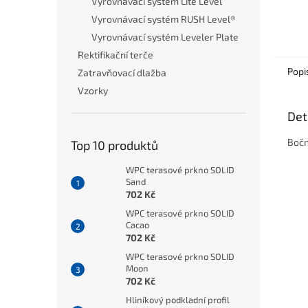
Vyrovnávací systém Lite Level
• Díky
Vyrovnávací systém RUSH Level®
dutého
Vyrovnávací systém Leveler Plate
strukt
Rektifikační terče
pro in
zahra
Popi
Zatravňovací dlažba
altánc
Vzorky
všech
prosto
Det
• Jedn
úspora
Bočn
Top 10 produktů
• Dva 
a lehc
WPC terasové prkno SOLID
jednom
Sand
• Odol
702 Kč
hmyze
dešti,
WPC terasové prkno SOLID
Cacao
fyzio
702 Kč
chlor
WPC terasové prkno SOLID
Moon
702 Kč
Hliníkový podkladní profil