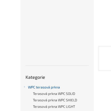
n
e
l
Přeskočit
Kategorie
kategorie
WPC terasová prkna
Terasová prkna WPC SOLID
Terasová prkna WPC SHIELD
Terasová prkna WPC LIGHT