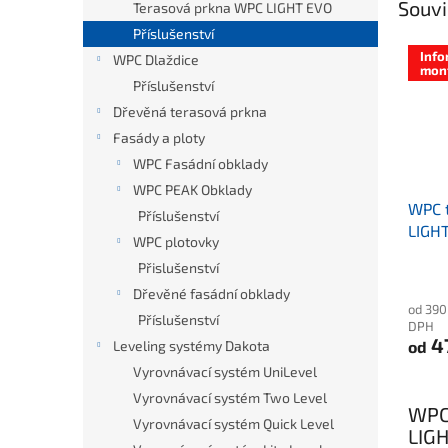
Souvi
Terasová prkna WPC LIGHT EVO
Příslušenství
Info
WPC Dlaždice
mont
Příslušenství
Dřevěná terasová prkna
Fasády a ploty
WPC Fasádní obklady
WPC PEAK Obklady
WPC 
Příslušenství
LIGH
WPC plotovky
Přislušenství
Dřevěné fasádní obklady
od 390
Příslušenství
DPH
4
Leveling systémy Dakota
od
Vyrovnávací systém UniLevel
Vyrovnávací systém Two Level
WPC
Vyrovnávací systém Quick Level
LIG