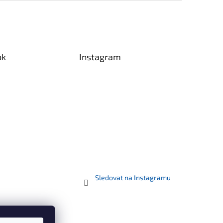
broušeného materiálu
spolu se dřevem je
vhodný ve všech
ohledech na ušlechtilé
dřevěné terasy.
ok
Instagram
Sledovat na Instagramu