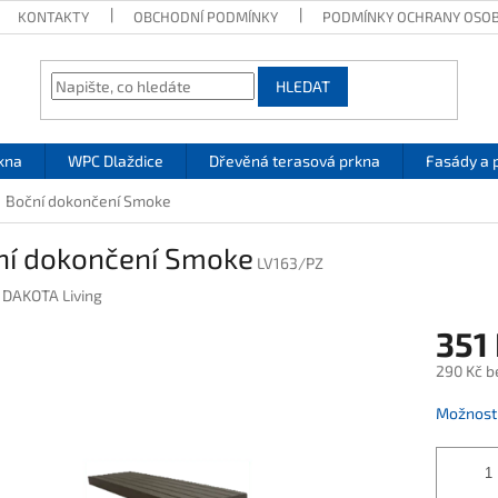
KONTAKTY
OBCHODNÍ PODMÍNKY
PODMÍNKY OCHRANY OSOB
HLEDAT
kna
WPC Dlaždice
Dřevěná terasová prkna
Fasády a 
Boční dokončení Smoke
ní dokončení Smoke
LV163/PZ
:
DAKOTA Living
351
290 Kč b
Měrná
Možnosti
cena: