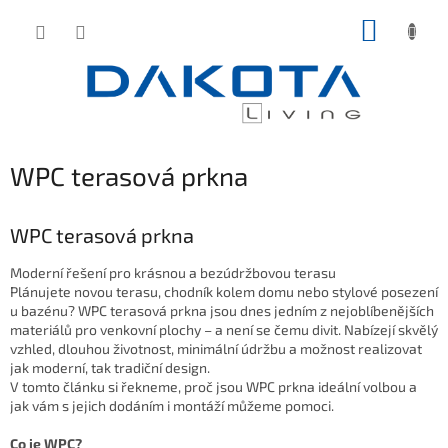
Přejít
NÁKUP
na
obsah
KOŠÍK
WPC terasová prkna
WPC terasová prkna
Moderní řešení pro krásnou a bezúdržbovou terasu
Plánujete novou terasu, chodník kolem domu nebo stylové posezení
u bazénu? WPC terasová prkna jsou dnes jedním z nejoblíbenějších
materiálů pro venkovní plochy – a není se čemu divit. Nabízejí skvělý
vzhled, dlouhou životnost, minimální údržbu a možnost realizovat
jak moderní, tak tradiční design.
V tomto článku si řekneme, proč jsou WPC prkna ideální volbou a
jak vám s jejich dodáním i montáží můžeme pomoci.
Co je WPC?