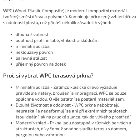
WPC (Wood-Plastic Composite) je moderní kompozitní materiál
tvořený směsí dřeva a polymerů. Kombinuje přirozený vzhled dřeva
s odolností plastu, což přináší několik zásadních výhod:
dlouhá životnost
odolnost proti hnilobě, vlhkosti a škůdcům
minimální údržba
neklouzavý povrch
barevná stálost
příjemný povrch na dotek
Proč si vybrat WPC terasová prkna?
Minimální údržba - Zatímco klasické dřevo vyžaduje
pravidelné nátěry, broušení a impregnaci, WPC se pouze
opláchne vodou. O vše ostatní se postará materiál sám.
Dlouhá životnost a odolnost - WPC prkna nebobtnají,
nepraskají a nedeformují se ani při extrémních teplotách.
Jsou ideální jak na prudké slunce, tak do vlhkého prostředí.
Moderní vzhled - Prkna jsou dostupná v různých barvách a
strukturách, díky čemuž snadno sladíte terasu s domem,
pergolou nebo zahradou.