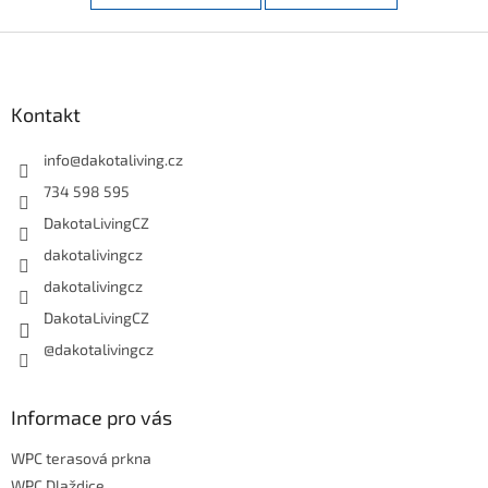
Z
á
p
a
Kontakt
t
í
info
@
dakotaliving.cz
734 598 595
DakotaLivingCZ
dakotalivingcz
dakotalivingcz
DakotaLivingCZ
@dakotalivingcz
Informace pro vás
WPC terasová prkna
WPC Dlaždice